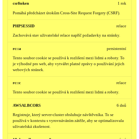
csrftoken
1 rok
Pomáhá předcházet útokům Cross-Site Request Forgery (CSRF).
PHPSESSID
relace
Zachovává stav uživatelské relace napříč požadavky na stránky.
rc::a
persistentní
Tento soubor cookie se používá k rozlišení mezi lidmi a roboty. To
je výhodné pro web, aby vytvářet platné zprávy o používání jejich
webových stránek.
rc::c
relace
Tento soubor cookie se používá k rozlišení mezi lidmi a roboty.
AWSALBCORS
6 dnů
Registruje, který server-cluster obsluhuje návštěvníka. To se
používá v kontextu s vyrovnáváním zátěže, aby se optimalizovala
uživatelská zkušenost.