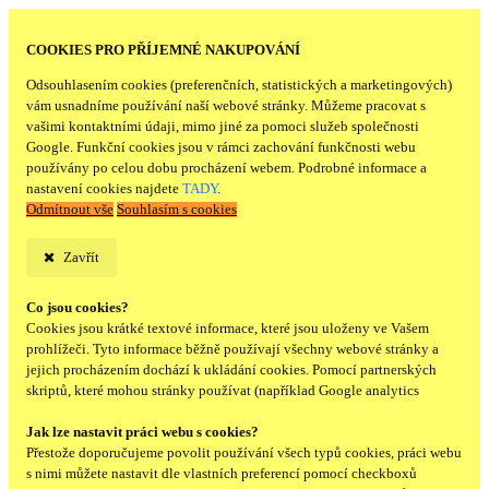
COOKIES PRO PŘÍJEMNÉ NAKUPOVÁNÍ
Odsouhlasením cookies (preferenčních, statistických a marketingových)
vám usnadníme používání naší webové stránky. Můžeme pracovat s
vašimi kontaktními údaji, mimo jiné za pomoci služeb společnosti
Google. Funkční cookies jsou v rámci zachování funkčnosti webu
používány po celou dobu procházení webem. Podrobné informace a
nastavení cookies najdete
TADY
.
Odmítnout vše
Souhlasím s cookies
Zavřít
Co jsou cookies?
Cookies jsou krátké textové informace, které jsou uloženy ve Vašem
prohlížeči. Tyto informace běžně používají všechny webové stránky a
jejich procházením dochází k ukládání cookies. Pomocí partnerských
skriptů, které mohou stránky používat (například Google analytics
Jak lze nastavit práci webu s cookies?
Přestože doporučujeme povolit používání všech typů cookies, práci webu
s nimi můžete nastavit dle vlastních preferencí pomocí checkboxů