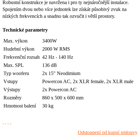
Robustní konstrukce je navržena i pro ty nejnáročnější instalace.
Spojením dvou nebo více jednotek lze získát působivý zvuk na
nízkých frekvencích a snadno tak ozvučit i větší prostory.
Technické parametry
Max. výkon
3400W
Hudební výkon
2000 W RMS
Frekvenční rozsah
42 Hz - 140 Hz
Max. SPL
136 dB
Typ wooferu
2x 15" Neodimium
Vstupy
Powercon AC, 2x XLR female, 2x XLR male
Výstupy
2x Powercon AC
Rozměry
860 x 500 x 600 mm
Hmotnost balení
30 kg
Odstoupení od kupní smlouvy