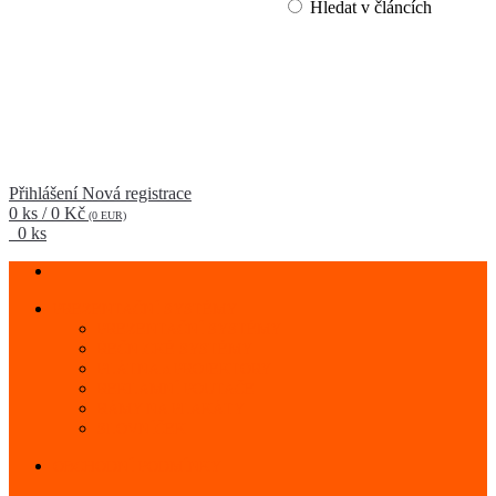
Hledat v článcích
Přihlášení
Nová registrace
0 ks / 0 Kč
(0 EUR)
0 ks
PREZENTAČNÍ SYSTÉMY
PREZENTAČNÍ SYSTÉMY
ŘEČNICKÉ SYSTÉMY
PLÁTNA a PROJEKTORY
REKLAMNÍ POUTAČE
RÁMY NA PLAKÁTY
SLOVNÍČEK
OBCHODNÍ PODMÍNKY