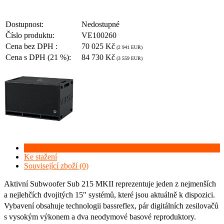
Dostupnost:
Nedostupné
Číslo produktu:
VE100260
Cena bez DPH :
70 025 Kč
(2 941 EUR)
Cena s DPH (21 %):
84 730 Kč
(3 559 EUR)
Kompletní specifikace
Ke stažení
Související zboží (0)
Aktivní Subwoofer Sub 215 MKII reprezentuje jeden z nejmenších
a nejlehčích dvojitých 15" systémů, které jsou aktuálně k dispozici.
Vybavení obsahuje technologii bassreflex, pár digitálních zesilovačů
s vysokým výkonem a dva neodymové basové reproduktory.