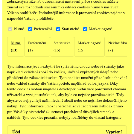
zobrazených níže. Po odsouhlasení nastavení práce s cookies můžete
změnit své rozhodnutí smazáním či editací cookies přímo v nastavení
Vašeho prohlížeče. Podrobnější informace k promazání cookies najdete v
nápovědě Vašeho prohlížeče.
Nutné
Preferenční
Statistické
Marketingové
Nutné
Preferenční
Statistické
Marketingové
Neklasifikovan
(13)
(1)
(15)
(15)
(7)
Tyto informace jsou nezbytné ke správnému chodu webové stránky jako
například vkládání zboží do košíku, uložení vyplněných údajů nebo
přihlášení do zákaznické sekce.
Tyto cookies umožní přizpůsobit chování
nebo vzhled stránky dle Vašich potřeb, například volba jazyka.
Díky
těmto cookies mohou majitelé i developeři webu více porozumět chování
uživatelů a vyvijet stránku tak, aby byla co nejvíce prozákaznická. Tedy
abyste co nejrychleji našli hledané zboží nebo co nejsnáze dokončili jeho
nákup.
Tyto informace umožní personalizovat zobrazení nabídek přímo
pro Vás díky historické zkušenosti procházení dřívějších stránek a
nabídek.
Tyto cookies prozatím nebyly roztříděny do vlastní kategorie.
Účel
Vypršení