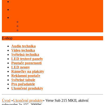
PLATBA
DOPRAVA
KONTAKTY
Kontakty
O nás
FAQ
E-shop
Audio technika
Video technika
Světelná technika
LED textové panely
Poutače pozornosti
LED neony
Rámečky na plakáty
Reklamní poutače
Světelné tabule
Pro pořadatele
Ukončené produkty
Úvod
»
Ukončené produkty
»
Verse Sub 215 MKII, aktivní
subwoofer 2x 15", 2000W